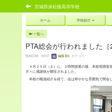
宮城県泉松陵高等学校
ホーム
学校紹介
一覧へ
PTA総会が行われました［202
投稿日時 : 05/07
編集長b
カテゴリ:
４月２５日（土）に、２時間授業の後、本校視聴覚室
方々に感謝状が贈呈されました。
本校の職員紹介を経て、会は和やかな雰囲気で閉会し、