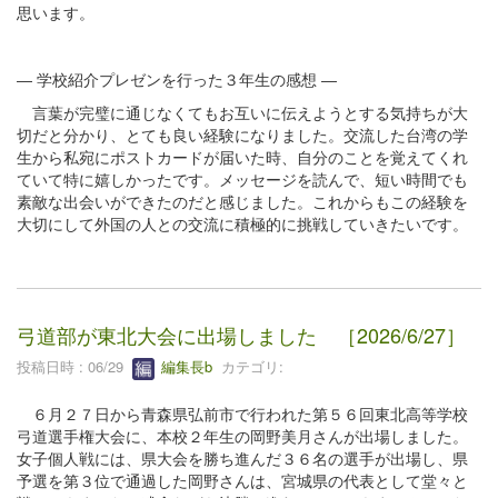
思います。
― 学校紹介プレゼンを行った３年生の感想 ―
言葉が完璧に通じなくてもお互いに伝えようとする気持ちが大
切だと分かり、とても良い経験になりました。交流した台湾の学
生から私宛にポストカードが届いた時、自分のことを覚えてくれ
ていて特に嬉しかったです。メッセージを読んで、短い時間でも
素敵な出会いができたのだと感じました。これからもこの経験を
大切にして外国の人との交流に積極的に挑戦していきたいです。
弓道部が東北大会に出場しました ［2026/6/27］
投稿日時 : 06/29
編集長b
カテゴリ:
６月２７日から青森県弘前市で行われた第５６回東北高等学校
弓道選手権大会に、本校２年生の岡野美月さんが出場しました。
女子個人戦には、県大会を勝ち進んだ３６名の選手が出場し、県
予選を第３位で通過した岡野さんは、宮城県の代表として堂々と