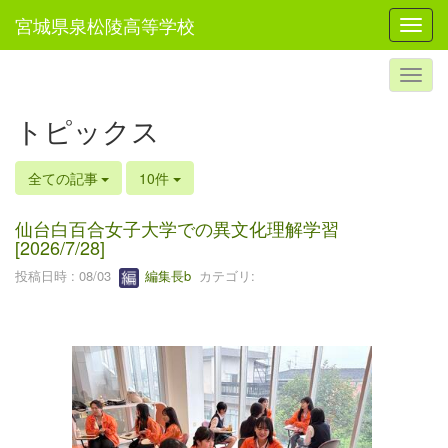
宮城県泉松陵高等学校
Toggl
トピックス
全ての記事
10件
仙台白百合女子大学での異文化理解学習
[2026/7/28]
投稿日時 : 08/03
編集長b
カテゴリ: