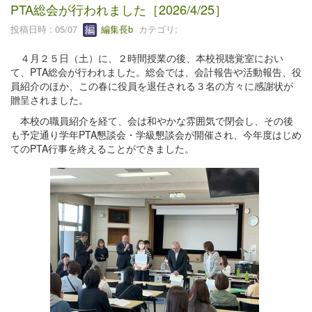
PTA総会が行われました［2026/4/25］
投稿日時 : 05/07
編集長b
カテゴリ:
４月２５日（土）に、２時間授業の後、本校視聴覚室におい
て、PTA総会が行われました。総会では、会計報告や活動報告、役
員紹介のほか、この春に役員を退任される３名の方々に感謝状が
贈呈されました。
本校の職員紹介を経て、会は和やかな雰囲気で閉会し、その後
も予定通り学年PTA懇談会・学級懇談会が開催され、今年度はじめ
てのPTA行事を終えることができました。