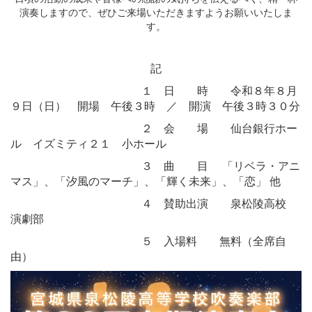
演奏しますので、ぜひご来場いただきますようお願いいたしま
す。
記
１ 日 時 令和８年８月
９日（日） 開場 午後３時 ／ 開演 午後３時３０分
２ 会 場 仙台銀行ホー
ル イズミティ２１ 小ホール
３ 曲 目 「リベラ・アニ
マス」、「汐風のマーチ」、「輝く未来」、「恋」 他
４ 賛助出演 泉松陵高校
演劇部
５ 入場料 無料（全席自
由）