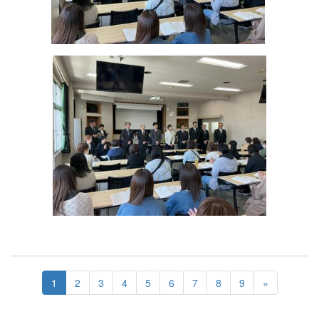
1
2
3
4
5
6
7
8
9
»