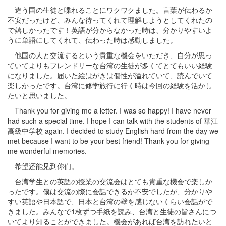
違う国の生徒と喋れることにワクワクました。言葉が伝わるか
不安だったけど、みんな待ってくれて理解しようとしてくれたの
で嬉しかったです！英語が分からなかった時は、分かりやすいよ
うに単語にしてくれて、伝わった時は感動しました。
他国の人と交流するという貴重な機会をいただき、自分が思っ
ていてよりもフレンドリーな台湾の生徒が多くてとてもいい経験
になりました。届いた絵はがきは個性が溢れていて、読んでいて
楽しかったです。台湾に修学旅行に行く時は今回の経験を活かし
たいと思いました。
Thank you for giving me a letter. I was so happy! I have never
had such a special time. I hope I can talk with the students of 華江
高級中学校 again. I decided to study English hard from the day we
met because I want to be your best friend! Thank you for giving
me wonderful memories.
希望还能见到你们。
台湾学生との英語の授業の交流会はとても貴重な機会で楽しか
ったです。僕は交流の際に会話できるか不安でしたが、分かりや
すい英語や日本語で、日本と台湾の壁を感じないくらい会話がで
きました。みんなで1枚ずつ手紙を読み、台湾と生徒の皆さんにつ
いてより知ることができました。機会があれば台湾を訪れたいと