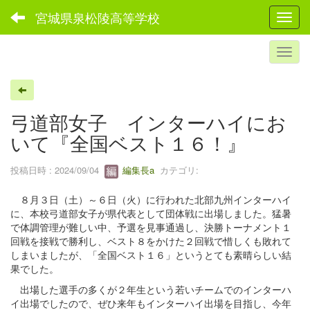
宮城県泉松陵高等学校
Toggl
弓道部女子 インターハイにお
いて『全国ベスト１６！』
投稿日時 : 2024/09/04
編集長a
カテゴリ:
８月３日（土）～６日（火）に行われた北部九州インターハイ
に、本校弓道部女子が県代表として団体戦に出場しました。猛暑
で体調管理が難しい中、予選を見事通過し、決勝トーナメント１
回戦を接戦で勝利し、ベスト８をかけた２回戦で惜しくも敗れて
しまいましたが、「全国ベスト１６」というとても素晴らしい結
果でした。
出場した選手の多くが２年生という若いチームでのインターハ
イ出場でしたので、ぜひ来年もインターハイ出場を目指し、今年