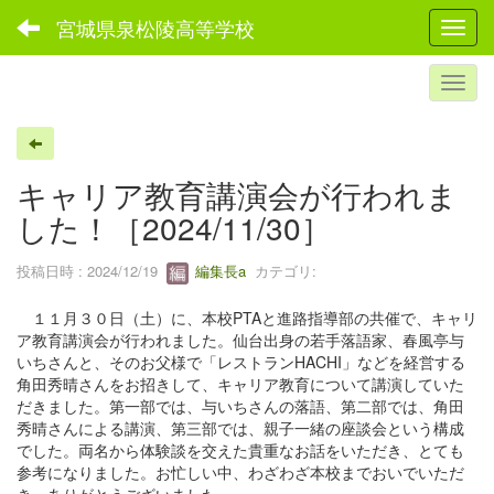
宮城県泉松陵高等学校
Toggl
キャリア教育講演会が行われま
した！［2024/11/30］
投稿日時 : 2024/12/19
編集長a
カテゴリ:
１１月３０日（土）に、本校PTAと進路指導部の共催で、キャリ
ア教育講演会が行われました。仙台出身の若手落語家、春風亭与
いちさんと、そのお父様で「レストランHACHI」などを経営する
角田秀晴さんをお招きして、キャリア教育について講演していた
だきました。第一部では、与いちさんの落語、第二部では、角田
秀晴さんによる講演、第三部では、親子一緒の座談会という構成
でした。両名から体験談を交えた貴重なお話をいただき、とても
参考になりました。お忙しい中、わざわざ本校までおいでいただ
き、ありがとうございました。