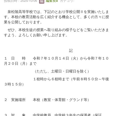
投稿日時 : 2025/10/06
編集長a
カテゴリ:
泉松陵高等学校では、下記のとおり学校公開Ⅱを実施いたしま
す。本校の教育活動を広く紹介する機会として、多くの方々に授
業を公開しております。
ぜひ、本校生徒の授業へ取り組みの様子などをご覧いただきま
すよう、よろしくお願い申し上げます。
記
１ 日 時 令和７年１０月１４日（火）から令和７年１０
月２０日（月）まで
（ただし、土曜日・日曜日を除く）
１校時から６校時まで（午前８時５０分～午後
３時１５分）
２ 実施場所 本校（教室・体育館・グランド等）
３ 対 象 中学校教員、中学校３年生の保護者（保証