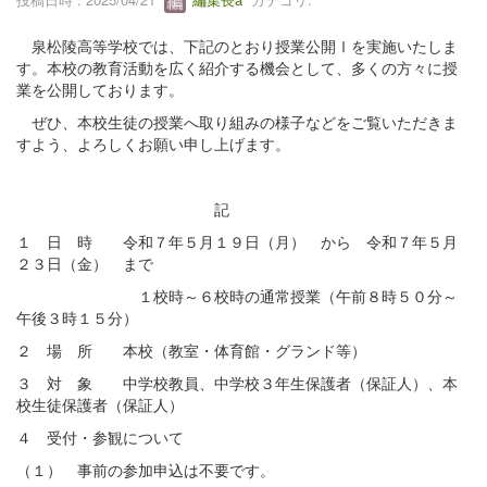
泉松陵高等学校では、下記のとおり授業公開Ⅰを実施いたしま
す。本校の教育活動を広く紹介する機会として、多くの方々に授
業を公開しております。
ぜひ、本校生徒の授業へ取り組みの様子などをご覧いただきま
すよう、よろしくお願い申し上げます。
記
１ 日 時 令和７年５月１９日（月） から 令和７年５月
２３日（金） まで
１校時～６校時の通常授業（午前８時５０分～
午後３時１５分）
２ 場 所 本校（教室・体育館・グランド等）
３ 対 象 中学校教員、中学校３年生保護者（保証人）、本
校生徒保護者（保証人）
４ 受付・参観について
（１） 事前の参加申込は不要です。