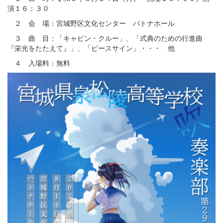
演１６：３０
２ 会 場：宮城野区文化センター パトナホール
３ 曲 目：「キャビン・クルー」、「式典のための行進曲
『栄光をたたえて』」、「ピースサイン」・・・ 他
４ 入場料：無料