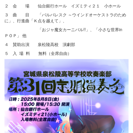
２ 会 場 仙台銀行ホール イズミティ２１ 小ホール
３ 曲 目 「バルバレスク ～ウインドオーケストラのため
に」、行進曲「Ｋ点を越えて」、
「おジャ魔女カーニバル!!」、「小さな世界in
ＰＯＰ」 他
４ 賛助出演 泉松陵高校 演劇部
５ 入 場 料 無料（全席自由）