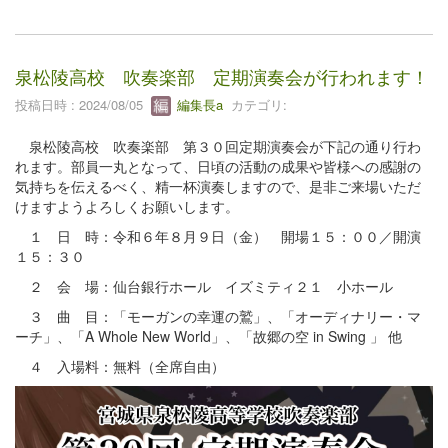
泉松陵高校 吹奏楽部 定期演奏会が行われます！
投稿日時 : 2024/08/05
編集長a
カテゴリ:
泉松陵高校 吹奏楽部 第３０回定期演奏会が下記の通り行わ
れます。部員一丸となって、日頃の活動の成果や皆様への感謝の
気持ちを伝えるべく、精一杯演奏しますので、是非ご来場いただ
けますようよろしくお願いします。
１ 日 時：令和６年８月９日（金） 開場１５：００／開演
１５：３０
２ 会 場：仙台銀行ホール イズミティ２１ 小ホール
３ 曲 目：「モーガンの幸運の鷲」、「オーディナリー・マ
ーチ」、「A Whole New World」、「故郷の空 in Swing 」 他
４ 入場料：無料（全席自由）