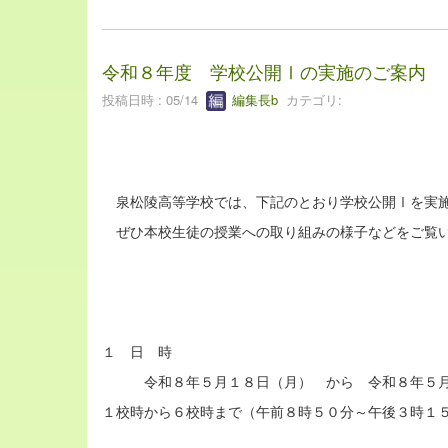
令和８年度 学校公開Ⅰの実施のご案内
投稿日時 : 05/14
編集長b
カテゴリ:
泉松陵高等学校では、下記のとおり学校公開Ⅰを実施
ぜひ本校生徒の授業への取り組みの様子などをご覧い
１ 日 時
令和８年５月１８日（月） から 令和８年５月
１校時から６校時まで（午前８時５０分～午後３時１