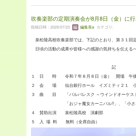
吹奏楽部の定期演奏会が8月8日（金）に
投稿日時 : 2025/07/23
編集長a
カテゴリ:
泉松陵高校吹奏楽部では、下記のとおり、第３１回定
日頃の活動の成果や皆様への感謝の気持ちを伝えるべ
記
１ 日 時 令和７年８月８日（金） 開場 午後
２ 会 場 仙台銀行ホール イズミティ２１ 
３ 曲 目 「バルバレスク ～ウインドオーケス
「おジャ魔女カーニバル!!」、「小さな世界
４ 賛助出演 泉松陵高校 演劇部
５ 入 場 料 無料（全席自由）