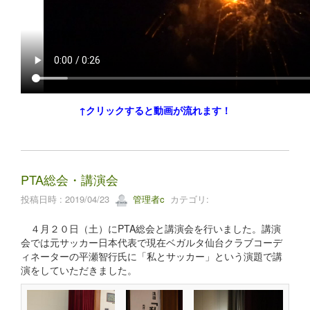
↑クリックすると動画が流れます！
PTA総会・講演会
投稿日時 : 2019/04/23
管理者c
カテゴリ:
４月２０日（土）にPTA総会と講演会を行いました。講演
会では元サッカー日本代表で現在ベガルタ仙台クラブコーデ
ィネーターの平瀬智行氏に「私とサッカー」という演題で講
演をしていただきました。