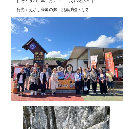
日時：令和７年９月２３日（火）秋分の日
行先：えさし藤原の郷・猊鼻渓船下り等