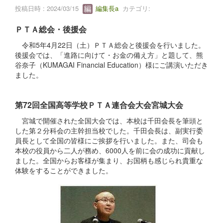
投稿日時 : 2024/03/15
編集長a
カテゴリ:
ＰＴＡ総会・後援会
令和5年4月22日（土）ＰＴＡ総会と後援会を行いました。
後援会では、「進路に向けて・お金の備え方」と題して、熊
谷奈子（KUMAGAI Financial Education）様にご講演いただき
ました。
第72回全国高等学校ＰＴＡ連合会大会宮城大会
宮城で開催された全国大会では、本校は千田会長を筆頭と
した第２分科会の主幹担当校でした。千田会長は、副実行委
員長として全国の皆様にご挨拶を行いました。また、司会も
本校の役員から二人が務め、6000人を前に会の成功に貢献し
ました。全国からお客様が集まり、お国柄も感じられ貴重な
体験をすることができました。