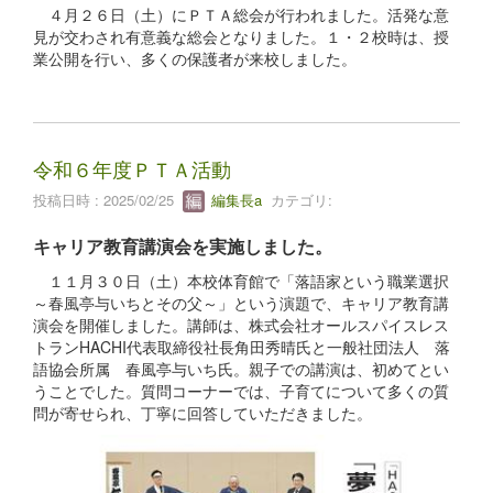
４月２６日（土）にＰＴＡ総会が行われました。活発な意
見が交わされ有意義な総会となりました。１・２校時は、授
業公開を行い、多くの保護者が来校しました。
令和６年度ＰＴＡ活動
投稿日時 : 2025/02/25
編集長a
カテゴリ:
キャリア教育講演会を実施しました。
１１月３０日（土）本校体育館で「落語家という職業選択
～春風亭与いちとその父～」という演題で、キャリア教育講
演会を開催しました。講師は、株式会社オールスパイスレス
トランHACHI代表取締役社長角田秀晴氏と一般社団法人 落
語協会所属 春風亭与いち氏。親子での講演は、初めてとい
うことでした。質問コーナーでは、子育てについて多くの質
問が寄せられ、丁寧に回答していただきました。