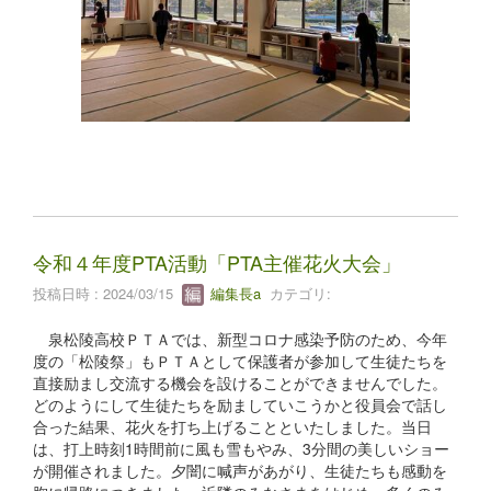
令和４年度PTA活動「PTA主催花火大会」
投稿日時 : 2024/03/15
編集長a
カテゴリ:
泉松陵高校ＰＴＡでは、新型コロナ感染予防のため、今年
度の「松陵祭」もＰＴＡとして保護者が参加して生徒たちを
直接励まし交流する機会を設けることができませんでした。
どのようにして生徒たちを励ましていこうかと役員会で話し
合った結果、花火を打ち上げることといたしました。当日
は、打上時刻1時間前に風も雪もやみ、3分間の美しいショー
が開催されました。夕闇に喊声があがり、生徒たちも感動を