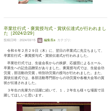
卒業壮行式・褒賞授与式・賞状伝達式が行われまし
た［2024/2/29］
投稿日時 : 2024/03/15
編集長a
カテゴリ:
令和６年２月２９日（木）に、翌日の卒業式に先立ちまして、
卒業壮行式・褒賞授与式・賞状伝達式が行われました。
卒業壮行式では、生徒会長からの挨拶、応援団によるエール、
卒業生への記念品贈呈がありました。褒賞授与式では、生徒会功
労賞，部活動功労賞，特別功労賞の授与が行われました。また、
賞状伝達式では、各部活動専門部からの功労賞や各種大会等の賞
状が伝達されました。
３年生の先輩方の活躍に続いて、１，２年生も様々な場面で活
躍してほしいと思います。