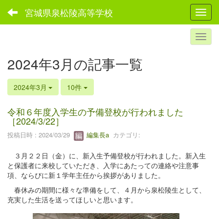
宮城県泉松陵高等学校
Toggl
2024年3月の記事一覧
2024年3月
10件
令和６年度入学生の予備登校が行われました
［2024/3/22］
投稿日時 : 2024/03/29
編集長a
カテゴリ:
３月２２日（金）に、新入生予備登校が行われました。新入生
と保護者に来校していただき、入学にあたっての連絡や注意事
項、ならびに新１学年主任から挨拶がありました。
春休みの期間に様々な準備をして、４月から泉松陵生として、
充実した生活を送ってほしいと思います。