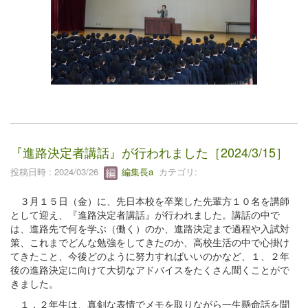
『進路決定者講話』が行われました［2024/3/15］
投稿日時 : 2024/03/26
編集長a
カテゴリ:
３月１５日（金）に、先日本校を卒業した先輩方１０名を講師
として迎え、『進路決定者講話』が行われました。講話の中で
は、進路先で何を学ぶ（働く）のか、進路決定まで過程や入試対
策、これまでどんな勉強をしてきたのか、高校生活の中で心掛け
てきたこと、今後どのように努力すればいいのかなど、１、２年
後の進路決定に向けて大切なアドバイスをたくさん聞くことがで
きました。
１，２年生は、真剣な表情でメモを取りながら一生懸命話を聞