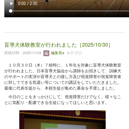
盲導犬体験教室が行われました［2025/10/30］
投稿日時 : 2025/11/04
編集長a
カテゴリ:
１０月３０日（木）７校時に、１年生を対象に盲導犬体験教室
が行われました。日本盲導犬協会から講師をお招きして、訓練犬
のサポートの実演や盲導犬との接し方及び視覚障害や視覚障害者
に対してできる気遣い等についての講話をしていただきました。
最後に代表生徒から、本校生徒が集めた募金を手渡しました。
今日のことをきっかけにして、視覚障害だけでなく、様々なこ
とに気配り・配慮できる生徒になってほしいと思います。