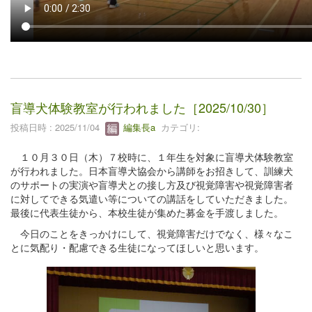
盲導犬体験教室が行われました［2025/10/30］
投稿日時 : 2025/11/04
編集長a
カテゴリ:
１０月３０日（木）７校時に、１年生を対象に盲導犬体験教室
が行われました。日本盲導犬協会から講師をお招きして、訓練犬
のサポートの実演や盲導犬との接し方及び視覚障害や視覚障害者
に対してできる気遣い等についての講話をしていただきました。
最後に代表生徒から、本校生徒が集めた募金を手渡しました。
今日のことをきっかけにして、視覚障害だけでなく、様々なこ
とに気配り・配慮できる生徒になってほしいと思います。