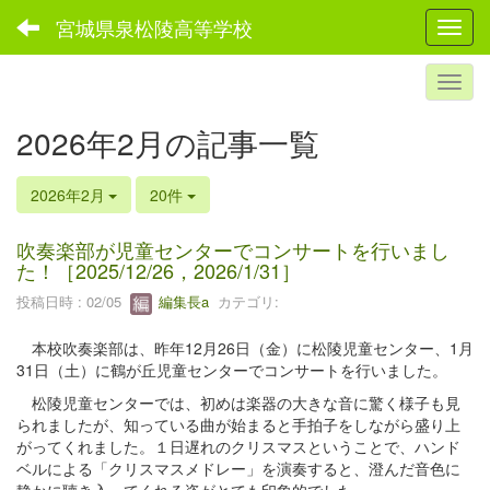
宮城県泉松陵高等学校
Toggl
2026年2月の記事一覧
2026年2月
20件
吹奏楽部が児童センターでコンサートを行いまし
た！［2025/12/26，2026/1/31］
投稿日時 : 02/05
編集長a
カテゴリ:
本校吹奏楽部は、昨年12月26日（金）に松陵児童センター、1月
31日（土）に鶴が丘児童センターでコンサートを行いました。
松陵児童センターでは、初めは楽器の大きな音に驚く様子も見
られましたが、知っている曲が始まると手拍子をしながら盛り上
がってくれました。１日遅れのクリスマスということで、ハンド
ベルによる「クリスマスメドレー」を演奏すると、澄んだ音色に
静かに聴き入ってくれる姿がとても印象的でした。