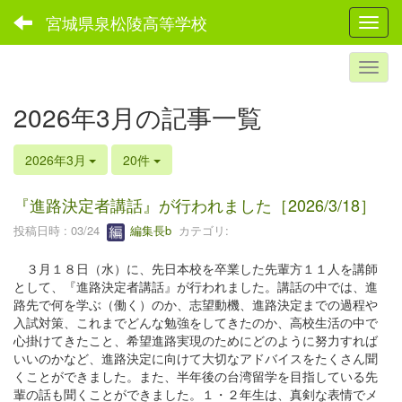
宮城県泉松陵高等学校
Toggl
2026年3月の記事一覧
2026年3月
20件
『進路決定者講話』が行われました［2026/3/18］
投稿日時 : 03/24
編集長b
カテゴリ:
３月１８日（水）に、先日本校を卒業した先輩方１１人を講師
として、『進路決定者講話』が行われました。講話の中では、進
路先で何を学ぶ（働く）のか、志望動機、進路決定までの過程や
入試対策、これまでどんな勉強をしてきたのか、高校生活の中で
心掛けてきたこと、希望進路実現のためにどのように努力すれば
いいのかなど、進路決定に向けて大切なアドバイスをたくさん聞
くことができました。また、半年後の台湾留学を目指している先
輩の話も聞くことができました。１・２年生は、真剣な表情でメ