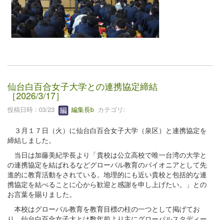
仙台白百合女子大学との連携協定締結
［2026/3/17］
投稿日時 : 03/23
編集長b
カテゴリ:
３月１７日（火）に仙台白百合女子大学（泉区）と連携協定を
締結しました。
当日は加藤美紀学長より「貴校は公立高校で唯一台湾の大学と
の連携協定を結ばれるなどグローバル教育のパイオニアとして先
進的に教育活動をされている。地理的にも近い貴校と包括的な連
携協定を結べることに心から歓迎と感謝を申し上げたい。」との
お言葉を賜りました。
本校はグローバル教育を教育目標の柱の一つとして掲げてお
り、仙台白百合女子大とは数年前より主にグローバルスタディー