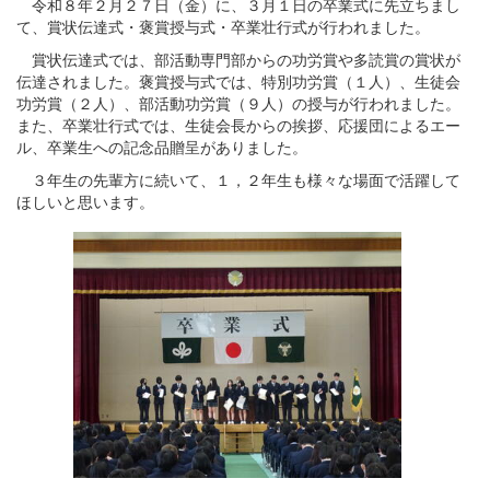
令和８年２月２７日（金）に、３月１日の卒業式に先立ちまし
て、賞状伝達式・褒賞授与式・卒業壮行式が行われました。
賞状伝達式では、部活動専門部からの功労賞や多読賞の賞状が
伝達されました。褒賞授与式では、特別功労賞（１人）、生徒会
功労賞（２人）、部活動功労賞（９人）の授与が行われました。
また、卒業壮行式では、生徒会長からの挨拶、応援団によるエー
ル、卒業生への記念品贈呈がありました。
３年生の先輩方に続いて、１，２年生も様々な場面で活躍して
ほしいと思います。