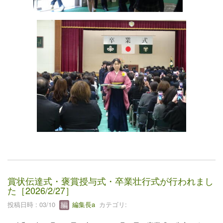
賞状伝達式・褒賞授与式・卒業壮行式が行われまし
た［2026/2/27］
投稿日時 : 03/10
編集長a
カテゴリ: