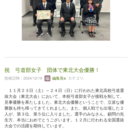
祝 弓道部女子 団体で東北大会優勝！
投稿日時 : 2024/12/19
編集長a
カテゴリ:
１１月２３日（土）～２４日（日）に行われた東北高校弓道選
抜大会（東北大会）において、本校弓道部女子が接戦を制して、
見事優勝を果たしました。東北大会優勝ということで、立派な優
勝旗も持ち帰ってきてくれました。また、個人戦でも出場した２
人が、第３位、第５位に入りました。選手のみなさん、顧問の先
生方、本当におめでとうございます。１２月に行われる全国選抜
大会での活躍を期待しています。