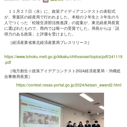
１１月２７日（水）に、政策アイディアコンテストの表彰式
が、青葉区の経産局で行われました。本校の２年生と３年生の５
人でつくった「松陵生涯部活推進課」の提案が、東北経産局長賞
に選ばれたもので、県内では唯一の受賞でした。局長からは「説
得力のある政策」と評価を受けました。
［経済産業省東北経済産業局プレスリリース］
https://www.tohoku.meti.go.jp/kikaku/chihososei/topics/pdf/241119
.pdf
［地方創生☆政策アイデアコンテスト2024経済産業局・沖縄総
合事務局長賞］
https://contest.resas-portal.go.jp/2024/keisan_award2.html