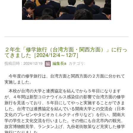
２年生「修学旅行（台湾方面・関西方面）」に行っ
てきました［2024/12/4～12/7］
投稿日時 : 2024/12/19
編集長a
カテゴリ:
今年度の修学旅行は、台湾方面と関西方面の２方面に分かれて
実施しました。
本校が台湾の大学と連携協定を結んでから５年目になります
が、４年間は新型コロナウイルス感染症の影響で台湾方面の修学
旅行を見送っており、５年目にしてやっと実施することができま
した。台湾では連携協定を結んでいる開南大学との交流会（日本
文化のプレゼンやタピオカミルクティ作りなど）を行い、開南大
学の学生と文化交流を行いました。その他にも台北市内の観光、
故宮博物館見学、ランタン上げ、九份老街散策など充実した修学
旅行になりました。