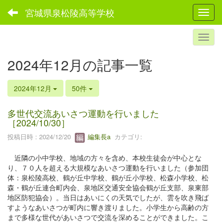
宮城県泉松陵高等学校
Toggl
2024年12月の記事一覧
2024年12月
50件
多世代交流あいさつ運動を行いました
［2024/10/30］
投稿日時 : 2024/12/20
編集長a
カテゴリ:
近隣の小中学校、地域の方々を含め、本校生徒会が中心とな
り、７０人を超える大規模なあいさつ運動を行いました（参加団
体：泉松陵高校、鶴が丘中学校、鶴が丘小学校、松森小学校、松
森・鶴が丘連合町内会、泉地区交通安全協会鶴が丘支部、泉東部
地区防犯協会）。当日はあいにくの天気でしたが、雲を吹き飛ば
すようなあいさつが町内に響き渡りました。小学生から高齢の方
まで多様な世代があいさつで交流を深めることができました。こ