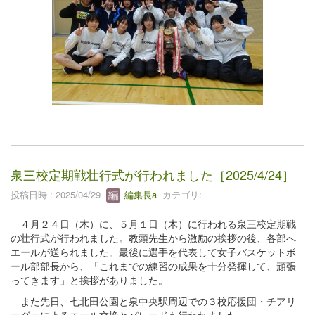
泉三校定期戦壮行式が行われました［2025/4/24］
投稿日時 : 2025/04/29
編集長a
カテゴリ:
４月２４日（木）に、５月１日（木）に行われる泉三校定期戦
の壮行式が行われました。教頭先生から激励の挨拶の後、各部へ
エールが送られました。最後に選手を代表して女子バスケットボ
ール部部長から、「これまでの練習の成果を十分発揮して、頑張
ってきます」と挨拶がありました。
また先日、七北田公園と泉中央駅周辺での３校応援団・チアリ