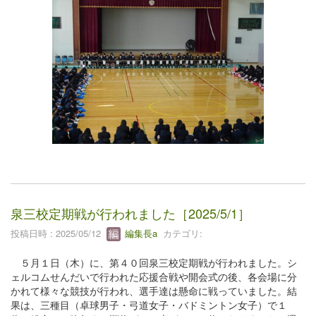
泉三校定期戦が行われました［2025/5/1］
投稿日時 : 2025/05/12
編集長a
カテゴリ:
５月１日（木）に、第４０回泉三校定期戦が行われました。シ
ェルコムせんだいで行われた応援合戦や開会式の後、各会場に分
かれて様々な競技が行われ、選手達は懸命に戦っていました。結
果は、三種目（卓球男子・弓道女子・バドミントン女子）で１