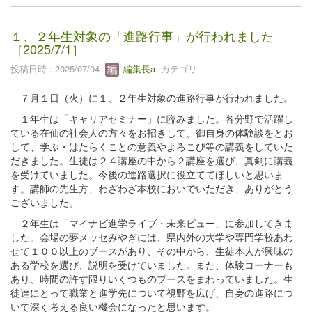
１、２年生対象の「進路行事」が行われました
［2025/7/1］
投稿日時 : 2025/07/04
編集長a
カテゴリ:
７月１日（火）に１、２年生対象の進路行事が行われました。
１年生は「キャリアセミナー」に臨みました。各分野で活躍し
ている在仙の社会人の方々をお招きして、御自身の体験談をとお
して、学ぶ・はたらくことの意義やよろこび等の講義をしていた
だきました。生徒は２４講座の中から２講座を選び、真剣に講義
を受けていました。今後の進路選択に役立ててほしいと思いま
す。講師の先生方、わざわざ本校においでいただき、ありがとう
ございました。
２年生は「マイナビ進学ライブ・未来ビュー」に参加してきま
した。会場の夢メッセみやぎには、県内外の大学や専門学校あわ
せて１００以上のブースがあり、その中から、生徒本人が興味の
ある学校を選び、説明を受けていました。また、体験コーナーも
あり、時間の許す限りいくつものブースをまわっていました。生
徒達にとって職業と進学先について視野を広げ、自身の進路につ
いて深く考える良い機会になったと思います。