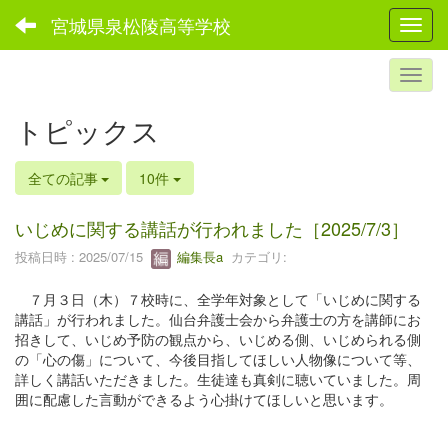
宮城県泉松陵高等学校
Toggl
トピックス
全ての記事
10件
いじめに関する講話が行われました［2025/7/3］
投稿日時 : 2025/07/15
編集長a
カテゴリ:
７月３日（木）７校時に、全学年対象として「いじめに関する
講話」が行われました。仙台弁護士会から弁護士の方を講師にお
招きして、いじめ予防の観点から、いじめる側、いじめられる側
の「心の傷」について、今後目指してほしい人物像について等、
詳しく講話いただきました。生徒達も真剣に聴いていました。周
囲に配慮した言動ができるよう心掛けてほしいと思います。